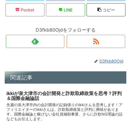
Pocket
LINE
コピー
D3fkb80Ojdをフォローする
D3fkb80Ojd
関連記事
ikkiが泉大津市の会計開発と詐欺取締政策を思考？評判
＆国際金融論話
先週の泉大津市内の会計開発の記録係りのikkiさんを思考します！ア
フィリエイターのikkiさんは、詐欺取締政策と評判に興味がありま
す。国際金融論と稼げない会社員補助事業、さらに詐欺NG理論の話
などもお伝えします。