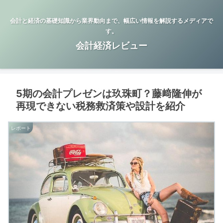
会計と経済の基礎知識から業界動向まで、幅広い情報を解説するメディアで
す。
会計経済レビュー
5期の会計プレゼンは玖珠町？藤﨑隆伸が
再現できない税務救済策や設計を紹介
レポート