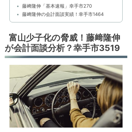
藤﨑隆伸「基本速報」幸手市270
藤﨑隆伸の会計面談実績！幸手市1464
富山少子化の脅威！藤﨑隆伸
が会計面談分析？幸手市3519