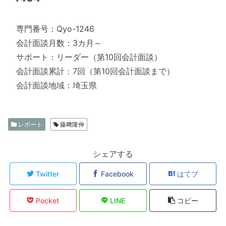
専門番号：Qyo-1246
会計面談月数：3カ月～
サポート：リーダー（第10回会計面談）
会計面談累計：7回（第10回会計面談まで）
会計面談地域：埼玉県
レポート
藤﨑隆伸
シェアする
Twitter
Facebook
はてブ
Pocket
LINE
コピー