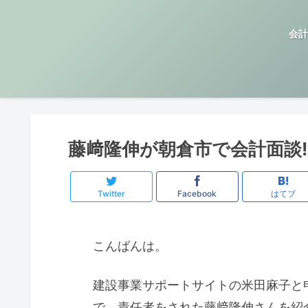
会計
藤﨑隆伸が朝倉市で会計面談
Twitter
Facebook
はてブ
こんばんは。
建設事業サポートサイトの米田麻子と
で、責任者をされた藤﨑隆伸さんを紹