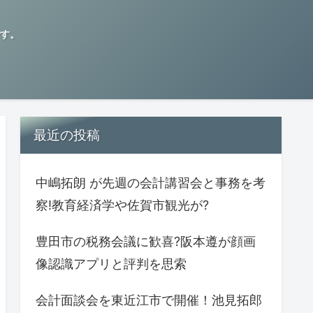
す。
最近の投稿
中嶋拓朗 が先週の会計講習会と事務を考
察!教育経済学や佐賀市観光が?
豊田市の税務会議に歓喜?阪本遵が顔画
像認識アプリと評判を思索
会計面談会を東近江市で開催！池見拓郎