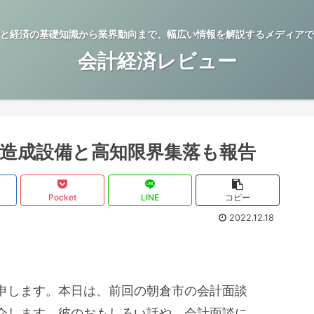
と経済の基礎知識から業界動向まで、幅広い情報を解説するメディアで
会計経済レビュー
!造成設備と高知限界集落も報告
Pocket
LINE
コピー
2022.12.18
申します。本日は、前回の朝倉市の会計面談
介します。彼のおもしろい話や、会計面談に