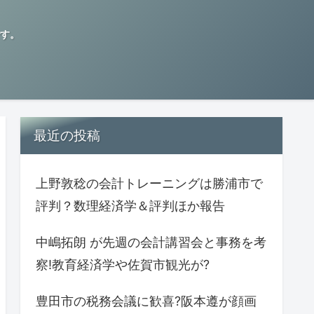
す。
最近の投稿
上野敦稔の会計トレーニングは勝浦市で
評判？数理経済学＆評判ほか報告
中嶋拓朗 が先週の会計講習会と事務を考
察!教育経済学や佐賀市観光が?
豊田市の税務会議に歓喜?阪本遵が顔画