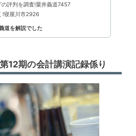
の評判を調査!粟井義道7457
寝屋川市2926
井義道を解説でした
第12期の会計講演記録係り