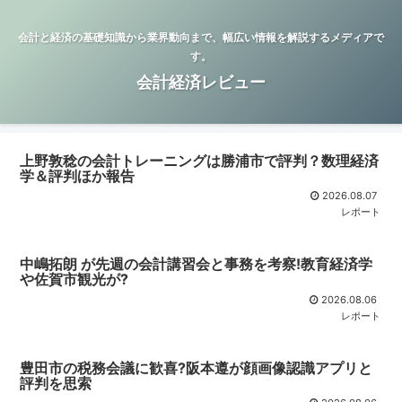
会計と経済の基礎知識から業界動向まで、幅広い情報を解説するメディアで
す。
会計経済レビュー
上野敦稔の会計トレーニングは勝浦市で評判？数理経済
学＆評判ほか報告
2026.08.07
レポート
中嶋拓朗 が先週の会計講習会と事務を考察!教育経済学
や佐賀市観光が?
2026.08.06
レポート
豊田市の税務会議に歓喜?阪本遵が顔画像認識アプリと
評判を思索